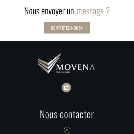
Nous envoyer un
message ?
CONTACTEZ-NOUS
L
i
n
k
e
d
Nous contacter
i
n